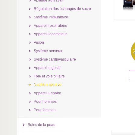
Aptitude au travail
Régulation des échanges de sucre
Système immunitaire
Appareil respiratoire
Appareil locomoteur
Vision
Système nerveux
Système cardiovasculaire
Appareil digestif
Foie et voie biliaire
Nutrition sportive
Appareil urinaire
Pour hommes
Pour femmes
Soins de la peau