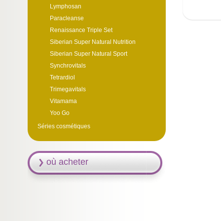
Lymphosan
Paracleanse
Renaissance Triple Set
Siberian Super Natural Nutrition
Siberian Super Natural Sport
Synchrovitals
Tetrardiol
Trimegavitals
Vitamama
Yoo Go
Séries cosmétiques
où acheter