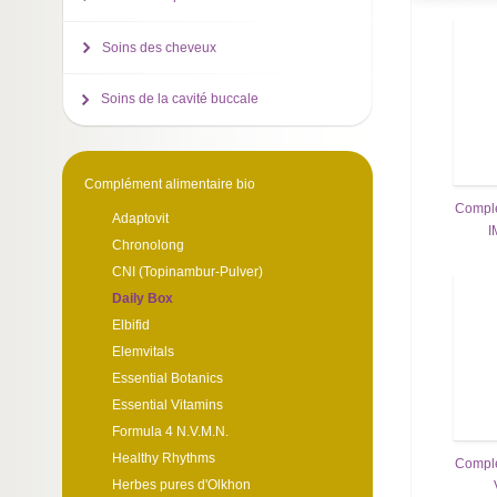
Soins des cheveux
Soins de la cavité buccale
Complément alimentaire bio
Complé
Adaptovit
I
Chronolong
CNI (Topinambur-Pulver)
Daily Box
Elbifid
Elemvitals
Essential Botanics
Essential Vitamins
Formula 4 N.V.M.N.
Healthy Rhythms
Complé
Herbes pures d'Olkhon