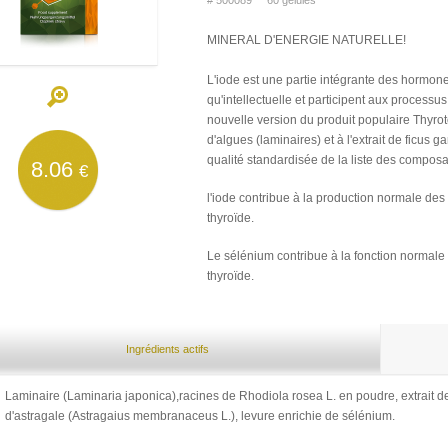
# 500089 60 gélules
MINERAL D'ENERGIE NATURELLE!
L'iode est une partie intégrante des hormones
qu'intellectuelle et participent aux process
nouvelle version du produit populaire Thyr
d'algues (laminaires) et à l'extrait de ficus 
qualité standardisée de la liste des composa
8.06
€
l'iode contribue à la production normale des
thyroïde.
Le sélénium contribue à la fonction normale
thyroïde.
Ingrédients actifs
Laminaire (Laminaria japonica),racines de Rhodiola rosea L. en poudre, extrait des 
d'astragale (Astragaius membranaceus L.), levure enrichie de sélénium.