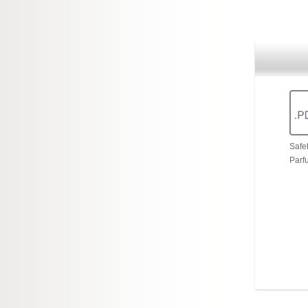
Safe
Parf