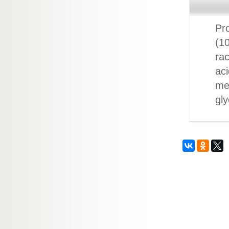
Pro
(1
rac
aci
me
gly